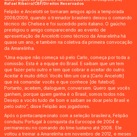
Rafael Ribeiro/CBF/Direitos Reservados
Felipão e Ancelotti se tornaram amigos após a temporada
2008/2009, quando o treinador brasileiro deixou o comando
técnico do Chelsea e foi sucedido pelo italiano. O gaúcho
prestigiou o amigo comparecendo ao evento de
apresentação de Ancelotti como técnico da Amarelinha há
quase um ano, e também na coletiva da primeira convocação
da Amarelinha.
“Uma equipe não começa só pelo Carlo, começa por toda a
comissão. Esta é a equipe do Brasil. E saibam que um tem
que fazer pelo outro e tem que cobrar e aceitar do outro.
Aceitar é muito difícil. Vocês têm um cara [Carlo Ancelotti]
que irá comandar vocês e que conhece [de futebol].
Portanto, aceitem, dialoguem, conversem. Quero que vocês
ganhem, porque quem ganha é o Brasil, somos todos nós.
Desejo a vocês tudo de bom e saibam se doar pelo Brasil e
pelo outro”, disse Felipão aos jogadores.
Após o pentacampeonato com a seleção brasileira, Felipão
conduziu Portugal à conquista da Eurocopa de 2004 e
permaneceu no comando do time lusitano até 2008. Ele
voltou a treinar a Amarelinha em novembro de 2012, e meses