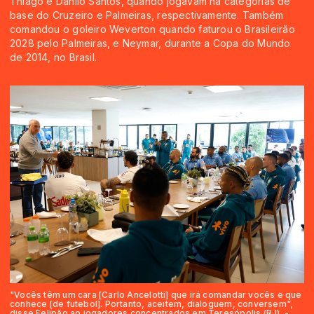
Thiago e Danilo Santos, quando jogavam na categorias de
base do Cruzeiro e Palmeiras, respectivamente. Também
comandou o goleiro Weverton quando faturou o Brasileirão
2028 pelo Palmeiras, e Neymar, durante a Copa do Mundo
de 2014, no Brasil.
"Vocês têm um cara [Carlo Ancelotti] que irá comandar vocês e que
conhece [de futebol]. Portanto, aceitem, dialoguem, conversem",
disse Felipão ao jogadores concentrados em Teresópolis (RJ) -