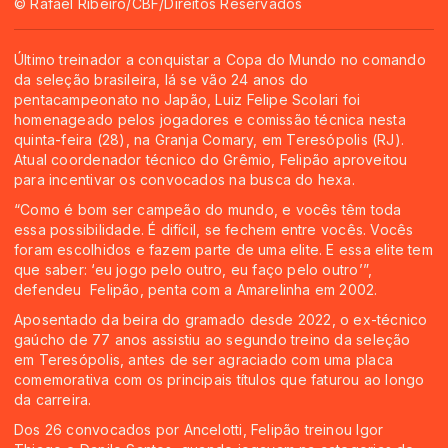
© Rafael Ribeiro/CBF/Direitos Reservados
Último treinador a conquistar a Copa do Mundo no comando
da seleção brasileira, lá se vão 24 anos do
pentacampeonato no Japão, Luiz Felipe Scolari foi
homenageado pelos jogadores e comissão técnica nesta
quinta-feira (28), na Granja Comary, em Teresópolis (RJ).
Atual coordenador técnico do Grêmio, Felipão aproveitou
para incentivar os convocados na busca do hexa.
“Como é bom ser campeão do mundo, e vocês têm toda
essa possibilidade. É difícil, se fechem entre vocês. Vocês
foram escolhidos e fazem parte de uma elite. E essa elite tem
que saber: ‘eu jogo pelo outro, eu faço pelo outro’”,
defendeu Felipão, penta com a Amarelinha em 2002.
Aposentado da beira do gramado desde 2022, o ex-técnico
gaúcho de 77 anos assistiu ao segundo treino da seleção
em Teresópolis, antes de ser agraciado com uma placa
comemorativa com os principais títulos que faturou ao longo
da carreira.
Dos 26 convocados por Ancelotti, Felipão treinou Igor